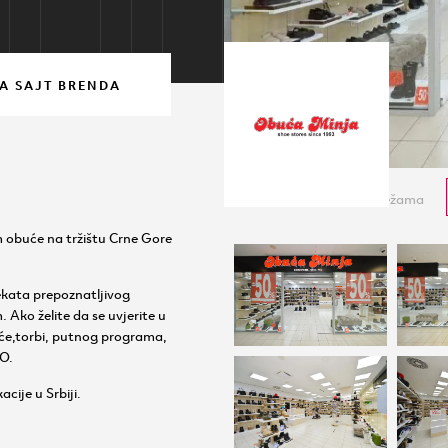
A SAJT BRENDA
Brend na društvenim mrežama
m obuće na tržištu Crne Gore
kata prepoznatljivog
 Ako želite da se uvjerite u
buće,torbi, putnog programa,
O.
cije u Srbiji.