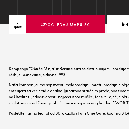
2
POGLEDAJ MAPU SC
N
sprat
Kompanija “Obuća Minja“ iz Berana bavi se distribucijom i prodajo
i Srbije i osnovana je davne 1993.
Naša kompanija ima sopstvenu maloprodajnu mrežu prodajnih obje
enterijera sa već tradicionalno-ljubaznim stručnim prodajnim timom.
naš kvalitet, jedinstvenost i najveći izbor muške, ženske i dječije o
sredstava za održavanje obuće, naseg sopstvenog bredna FAVORIT
Posjetite nas na jednoj od 30 lokacija širom Crne Gore, kao i na 3 loka