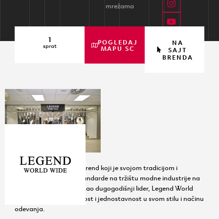
mrežama
1
POGLEDAJ
NA
sprat
MAPU SC
SAJT
BRENDA
Legend World Wide je brend koji je svojom tradicijom i
kvalitetom postavio standarde na tržištu modne industrije na
domaćim prostorima. Kao dugogodišnji lider, Legend World
Wide neguje autentičnost i jednostavnost u svom stilu i načinu
odevanja.