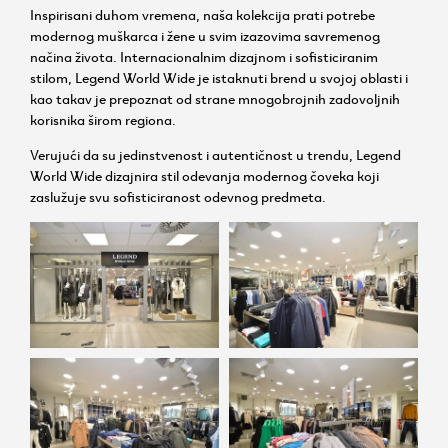
Inspirisani duhom vremena, naša kolekcija prati potrebe
modernog muškarca i žene u svim izazovima savremenog
načina života. Internacionalnim dizajnom i sofisticiranim
stilom, Legend World Wide je istaknuti brend u svojoj oblasti i
kao takav je prepoznat od strane mnogobrojnih zadovoljnih
korisnika širom regiona.
Verujući da su jedinstvenost i autentičnost u trendu, Legend
World Wide dizajnira stil odevanja modernog čoveka koji
zaslužuje svu sofisticiranost odevnog predmeta.