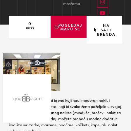
mrežama
0
POGLEDAJ
NA
sprat
MAPU SC
SAJT
BRENDA
Bijou Brigitte – njemački brend koji nudi moderan nakit i
aksesoar visokog kvaliteta, koji bi svaka žena poželjela u svojoj
kolekciji. Pored raznovrsnog nakita (minđuše, broševi, nakit za
tijelo, šnale…) u ovoj radnji možete pronaći i modne dodatke
kao što su: torbe, marame, naočare, kačketi, kape, ali i nakit i
askesoar za djecu.