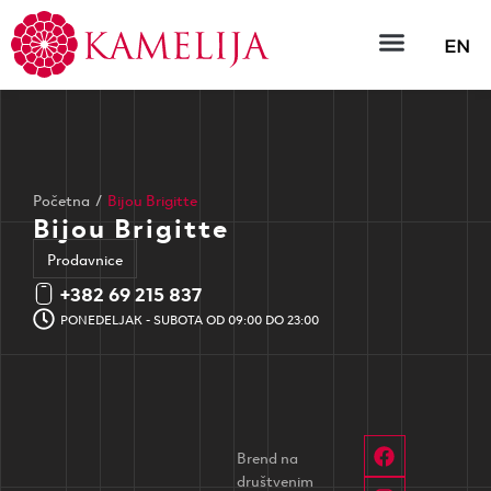
EN
Početna
/
Bijou Brigitte
Bijou Brigitte
Prodavnice
+382 69 215 837
PONEDELJAK - SUBOTA OD 09:00 DO 23:00
Brend na
društvenim