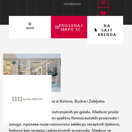
mrežama
0
POGLEDAJ
NA
sprat
MAPU SC
SAJT
BRENDA
Medicor je lanac apoteka iz Kotora, Budve i Zabljaka.
Sa više poslovnica rasprostranjenih po gradu, Medicor pruža
praktičan pristup širokom spektru farmaceutskih proizvoda i
usluga. Apoteke nude raznovrsnu selekciju receptnih lijekova,
lijekova bez recepta i zdravstvenih proizvoda. Medicor je