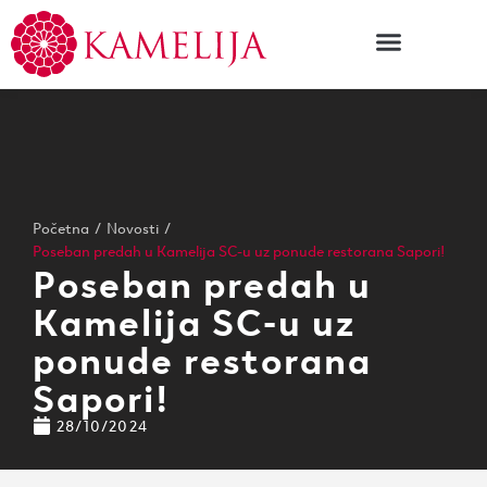
Početna
/
Novosti
/
Poseban predah u Kamelija SC-u uz ponude restorana Sapori!
Poseban predah u
Kamelija SC-u uz
ponude restorana
Sapori!
28/10/2024