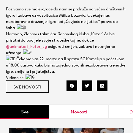
Pozivamo sve male igrače da nam se pridruže na večeri društvenih
igara i zabave uz vaspitačicu Milicu Božović. Očekuje nas
nezaboravno druženje i igra, od „Čovječe ne ljuti se“ pa sve do
šaha.
Naravno, članovi i takmičari šahovskog kluba „Kotor“ će biti
prisutni da podijele svoje strateške tajne, dok će
@animatori_kotor_cg
osigurati smijeh, zabavu i neizmjerno
uživanje.
Čekamo vas 22. marta na II spratu SC Kamelija s početkom
u 18:00 časova kako bismo zajedno stvorili nezaboravne trenutke
igre, smijeha i prijateljstva.
Vidimo se!
SVE NOVOSTI
Sve
Novosti
D