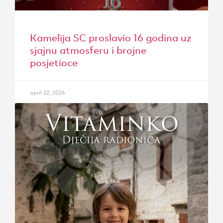
Kamelija SC proslavio 16 godina uz
sjajnu atmosferu i brojne
posjetioce
april 22, 2026