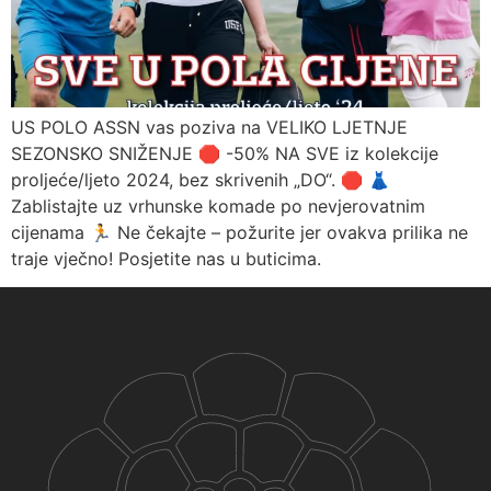
US POLO ASSN vas poziva na VELIKO LJETNJE
SEZONSKO SNIŽENJE 🛑 -50% NA SVE iz kolekcije
proljeće/ljeto 2024, bez skrivenih „DO“. 🛑 👗
Zablistajte uz vrhunske komade po nevjerovatnim
cijenama 🏃 Ne čekajte – požurite jer ovakva prilika ne
traje vječno! Posjetite nas u buticima.